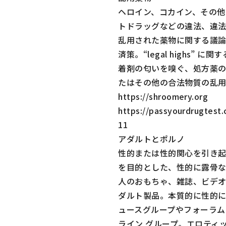
ヘロイン、コカイン、その他
トドラッグなどの違法、違
乱用された薬物に関する議
済策。“legal highs” に関
着剤の匂いを嗅ぐ、処方薬
たはその他の合法物質の乱
https://shroomery.org
https://passyourdrugtest
11
アダルトとポルノ
性的または性的関心を引き
を目的とした、性的に露骨
人のおもちゃ、雑誌、ビデ
ダルト製品。本質的に性的
ュースグループやフォーラム
ライン グループ。エロティ