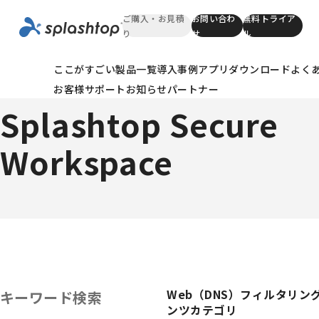
ご購入・お見積
お問い合わ
無料トライア
り
せ
ル
ここがすごい
製品一覧
導入事例
アプリダウンロード
よく
SSWテクニカルnote
お客様サポート
お知らせ
パートナー
Splashtop Secure
Workspace
Web（DNS）フィルタリン
キーワード検索
ンツカテゴリ