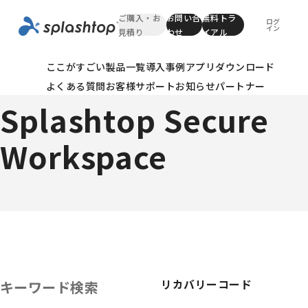
ご購入・お
お問い合
無料トラ
ログ
イン
見積り
わせ
イアル
ここがすごい
製品一覧
導入事例
アプリダウンロード
SSWテクニカルnote
よくある質問
お客様サポート
お知らせ
パートナー
Splashtop Secure
Workspace
リカバリーコード
キーワード検索