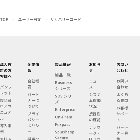
TOP
ユーザー設定
リカバリーコード
導入検
企業情
製品情報
お知ら
お問い
討のお
報
せ
合わせ
製品一覧
客様へ
会社概
ニュー
お問い
Business
パンフ
要
ス
合わせ
シリーズ
レット
パート
システ
よくあ
SOS シリー
製品資
ナーに
ム稼働
る質問
ズ
料／マ
ついて
状況
お客様
Enterprise
ニュア
プライ
接続性
サポー
On-Prem
ル
バシー
の確認
ト
Foxpass
導入事
ポリシ
テレワ
パート
例
ー
Splashtop
ーク・
ナー募
Secure
無料ト
採用ペ
ITノウ
集